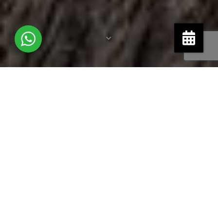
Ver também:
Experiências de Turismo
,
Enogastronomia
,
Enoturismo
,
Olivoturismo
AGUARDENTES
Em Portugal, a produção de bebidas obtidas a partir da
destilação do vinho e do bagaço não tem data exata de início
de produção. Desconhece-se se surgiu primeiro a
bagaceira
ou a aguardente
.